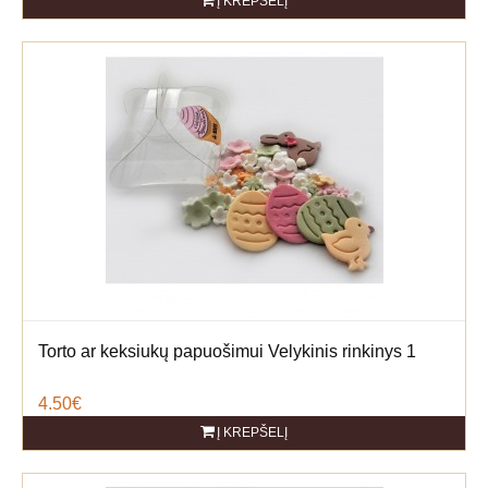
Į KREPŠELĮ
Torto ar keksiukų papuošimui Velykinis rinkinys 1
4.50€
Į KREPŠELĮ