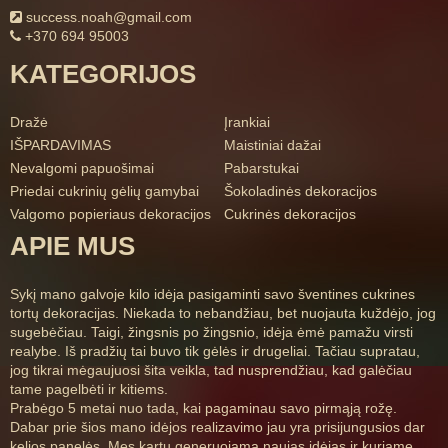
success.noah@gmail.com
+370 694 95003
KATEGORIJOS
Dražė
Įrankiai
IŠPARDAVIMAS
Maistiniai dažai
Nevalgomi papuošimai
Pabarstukai
Priedai cukrinių gėlių gamybai
Šokoladinės dekoracijos
Valgomo popieriaus dekoracijos
Cukrinės dekoracijos
APIE MUS
Sykį mano galvoje kilo idėja pasigaminti savo šventines cukrines
tortų dekoracijas. Niekada to nebandžiau, bet nuojauta kuždėjo, jog
sugebėčiau. Taigi, žingsnis po žingsnio, idėja ėmė pamažu virsti
realybe. Iš pradžių tai buvo tik gėlės ir drugeliai. Tačiau supratau,
jog tikrai mėgaujuosi šita veikla, tad nusprendžiau, kad galėčiau
tame pagelbėti ir kitiems.
Prabėgo 5 metai nuo tada, kai pagaminau savo pirmąją rožę.
Dabar prie šios mano idėjos realizavimo jau yra prisijungusios dar
kelios panelės. Mes kartu generuojama naujas idėjas ir kuriame