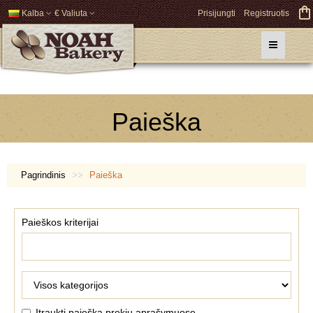
Kalba
€ Valiuta
Prisijungti
Registruotis
Paieška
Pagrindinis
Paieška
Paieškos kriterijai
Įtraukti paiešką prekių aprašymuose