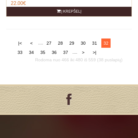
22.00€
Į KREPŠELĮ
....
|<
<
27
28
29
30
31
32
....
33
34
35
36
37
>
>|
Rodoma nuo 466 iki 480 iš 559 (38 puslapių)