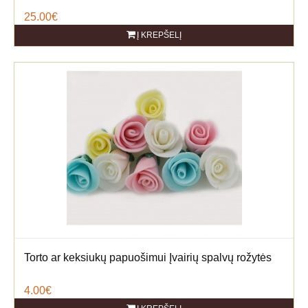
25.00€
Į KREPŠELĮ
Torto ar keksiukų papuošimui Įvairių spalvų rožytės
4.00€