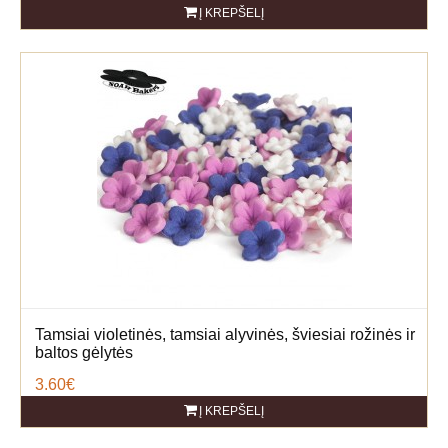
Į KREPŠELĮ
Tamsiai violetinės, tamsiai alyvinės, šviesiai rožinės ir
baltos gėlytės
3.60€
Į KREPŠELĮ