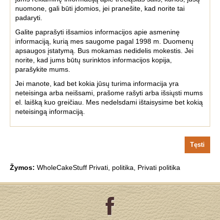
nuomone, gali būti įdomios, jei pranešite, kad norite tai
padaryti.
Galite paprašyti išsamios informacijos apie asmeninę
informaciją, kurią mes saugome pagal 1998 m. Duomenų
apsaugos įstatymą. Bus mokamas nedidelis mokestis. Jei
norite, kad jums būtų surinktos informacijos kopija,
parašykite mums.
Jei manote, kad bet kokia jūsų turima informacija yra
neteisinga arba neišsami, prašome rašyti arba išsiųsti mums
el. laišką kuo greičiau. Mes nedelsdami ištaisysime bet kokią
neteisingą informaciją.
Tęsti
Žymos:
WholeCakeStuff Privati
,
politika
,
Privati politika