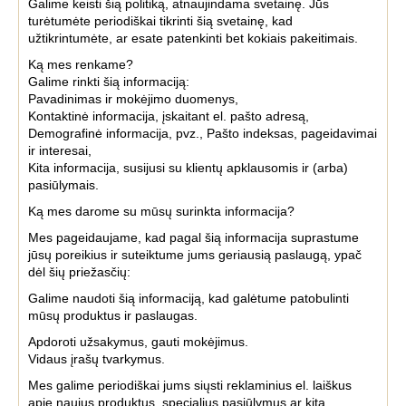
Galime keisti šią politiką, atnaujindama svetainę. Jūs
turėtumėte periodiškai tikrinti šią svetainę, kad
užtikrintumėte, ar esate patenkinti bet kokiais pakeitimais.
Ką mes renkame?
Galime rinkti šią informaciją:
Pavadinimas ir mokėjimo duomenys,
Kontaktinė informacija, įskaitant el. pašto adresą,
Demografinė informacija, pvz., Pašto indeksas, pageidavimai
ir interesai,
Kita informacija, susijusi su klientų apklausomis ir (arba)
pasiūlymais.
Ką mes darome su mūsų surinkta informacija?
Mes pageidaujame, kad pagal šią informacija suprastume
jūsų poreikius ir suteiktume jums geriausią paslaugą, ypač
dėl šių priežasčių:
Galime naudoti šią informaciją, kad galėtume patobulinti
mūsų produktus ir paslaugas.
Apdoroti užsakymus, gauti mokėjimus.
Vidaus įrašų tvarkymus.
Mes galime periodiškai jums siųsti reklaminius el. laiškus
apie naujus produktus, specialius pasiūlymus ar kitą