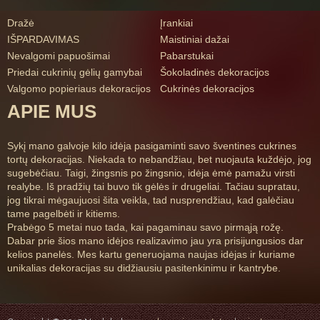
Dražė
Įrankiai
IŠPARDAVIMAS
Maistiniai dažai
Nevalgomi papuošimai
Pabarstukai
Priedai cukrinių gėlių gamybai
Šokoladinės dekoracijos
Valgomo popieriaus dekoracijos
Cukrinės dekoracijos
APIE MUS
Sykį mano galvoje kilo idėja pasigaminti savo šventines cukrines
tortų dekoracijas. Niekada to nebandžiau, bet nuojauta kuždėjo, jog
sugebėčiau. Taigi, žingsnis po žingsnio, idėja ėmė pamažu virsti
realybe. Iš pradžių tai buvo tik gėlės ir drugeliai. Tačiau supratau,
jog tikrai mėgaujuosi šita veikla, tad nusprendžiau, kad galėčiau
tame pagelbėti ir kitiems.
Prabėgo 5 metai nuo tada, kai pagaminau savo pirmąją rožę.
Dabar prie šios mano idėjos realizavimo jau yra prisijungusios dar
kelios panelės. Mes kartu generuojama naujas idėjas ir kuriame
unikalias dekoracijas su didžiausiu pasitenkinimu ir kantrybe.