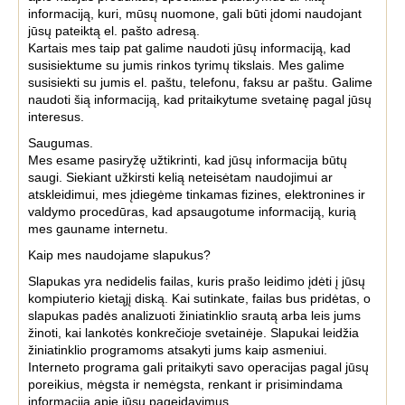
informaciją, kuri, mūsų nuomone, gali būti įdomi naudojant
jūsų pateiktą el. pašto adresą.
Kartais mes taip pat galime naudoti jūsų informaciją, kad
susisiektume su jumis rinkos tyrimų tikslais. Mes galime
susisiekti su jumis el. paštu, telefonu, faksu ar paštu. Galime
naudoti šią informaciją, kad pritaikytume svetainę pagal jūsų
interesus.
Saugumas.
Mes esame pasiryžę užtikrinti, kad jūsų informacija būtų
saugi. Siekiant užkirsti kelią neteisėtam naudojimui ar
atskleidimui, mes įdiegėme tinkamas fizines, elektronines ir
valdymo procedūras, kad apsaugotume informaciją, kurią
mes gauname internetu.
Kaip mes naudojame slapukus?
Slapukas yra nedidelis failas, kuris prašo leidimo įdėti į jūsų
kompiuterio kietąjį diską. Kai sutinkate, failas bus pridėtas, o
slapukas padės analizuoti žiniatinklio srautą arba leis jums
žinoti, kai lankotės konkrečioje svetainėje. Slapukai leidžia
žiniatinklio programoms atsakyti jums kaip asmeniui.
Interneto programa gali pritaikyti savo operacijas pagal jūsų
poreikius, mėgsta ir nemėgsta, renkant ir prisimindama
informaciją apie jūsų pageidavimus.