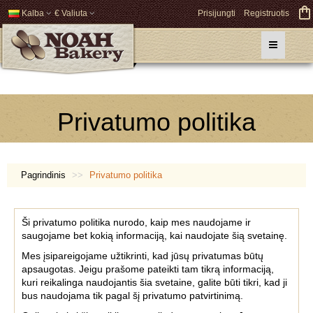
Kalba
€ Valiuta
Prisijungti
Registruotis
Privatumo politika
Pagrindinis
Privatumo politika
Ši privatumo politika nurodo, kaip mes naudojame ir
saugojame bet kokią informaciją, kai naudojate šią svetainę.
Mes įsipareigojame užtikrinti, kad jūsų privatumas būtų
apsaugotas. Jeigu prašome pateikti tam tikrą informaciją,
kuri reikalinga naudojantis šia svetaine, galite būti tikri, kad ji
bus naudojama tik pagal šį privatumo patvirtinimą.