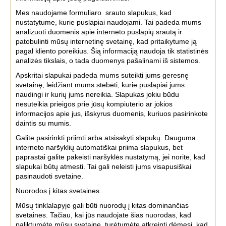
Mes naudojame formuliaro srauto slapukus, kad
nustatytume, kurie puslapiai naudojami. Tai padeda mums
analizuoti duomenis apie interneto puslapių srautą ir
patobulinti mūsų internetinę svetainę, kad pritaikytume ją
pagal kliento poreikius. Šią informaciją naudoja tik statistinės
analizės tikslais, o tada duomenys pašalinami iš sistemos.
Apskritai slapukai padeda mums suteikti jums geresnę
svetainę, leidžiant mums stebėti, kurie puslapiai jums
naudingi ir kurių jums nereikia. Slapukas jokiu būdu
nesuteikia prieigos prie jūsų kompiuterio ar jokios
informacijos apie jus, išskyrus duomenis, kuriuos pasirinkote
daintis su mumis.
Galite pasirinkti priimti arba atsisakyti slapukų. Dauguma
interneto naršyklių automatiškai priima slapukus, bet
paprastai galite pakeisti naršyklės nustatymą, jei norite, kad
slapukai būtų atmesti. Tai gali neleisti jums visapusiškai
pasinaudoti svetaine.
Nuorodos į kitas svetaines.
Mūsų tinklalapyje gali būti nuorodų į kitas dominančias
svetaines. Tačiau, kai jūs naudojate šias nuorodas, kad
paliktumėte mūsų svetainę, turėtumėte atkreipti dėmesį, kad