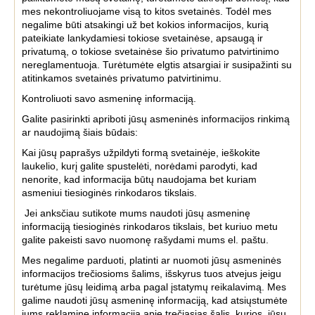
mes nekontroliuojame visą to kitos svetainės. Todėl mes
negalime būti atsakingi už bet kokios informacijos, kurią
pateikiate lankydamiesi tokiose svetainėse, apsaugą ir
privatumą, o tokiose svetainėse šio privatumo patvirtinimo
nereglamentuoja. Turėtumėte elgtis atsargiai ir susipažinti su
atitinkamos svetainės privatumo patvirtinimu.
Kontroliuoti savo asmeninę informaciją.
Galite pasirinkti apriboti jūsų asmeninės informacijos rinkimą
ar naudojimą šiais būdais:
Kai jūsų paprašys užpildyti formą svetainėje, ieškokite
laukelio, kurį galite spustelėti, norėdami parodyti, kad
nenorite, kad informacija būtų naudojama bet kuriam
asmeniui tiesioginės rinkodaros tikslais.
Jei anksčiau sutikote mums naudoti jūsų asmeninę
informaciją tiesioginės rinkodaros tikslais, bet kuriuo metu
galite pakeisti savo nuomonę rašydami mums el. paštu.
Mes negalime parduoti, platinti ar nuomoti jūsų asmeninės
informacijos trečiosioms šalims, išskyrus tuos atvejus jeigu
turėtume jūsų leidimą arba pagal įstatymų reikalavimą. Mes
galime naudoti jūsų asmeninę informaciją, kad atsiųstumėte
jums reklaminę informaciją apie trečiąsias šalis, kurios, jūsų