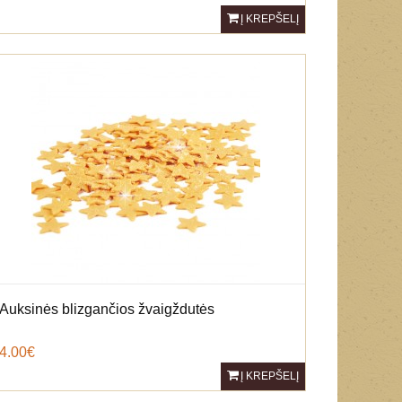
Į KREPŠELĮ
Auksinės blizgančios žvaigždutės
4.00€
Į KREPŠELĮ