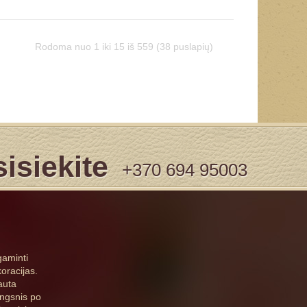
Rodoma nuo 1 iki 15 iš 559 (38 puslapių)
isiekite
+370 694 95003
gaminti
oracijas.
auta
ingsnis po