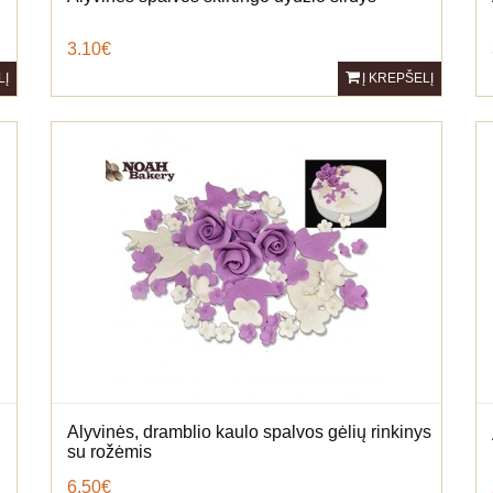
3.10€
LĮ
Į KREPŠELĮ
Alyvinės, dramblio kaulo spalvos gėlių rinkinys
su rožėmis
6.50€