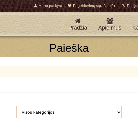
Mano paskyra
Pageidavimų sąrašas (0)
Prisiju
Pradžia
Apie mus
Ka
Paieška