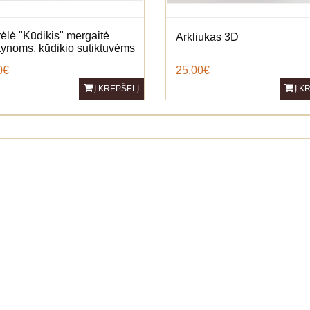
ėlė "Kūdikis" mergaitė
Arkliukas 3D
štynoms, kūdikio sutiktuvėms
0€
25.00€
Į KREPŠELĮ
Į K