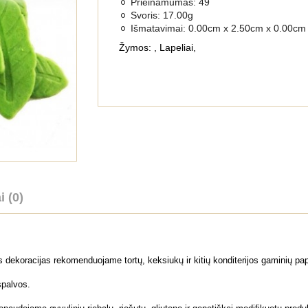
Prieinamumas:
49
Svoris:
17.00g
Išmatavimai:
0.00cm x 2.50cm x 0.00cm
Žymos:
,
Lapeliai
,
i (0)
 dekoracijas rekomenduojame tortų, keksiukų ir kitių konditerijos gaminių p
spalvos.