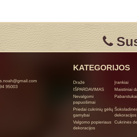
Sus
KATEGORIJOS
ss.noah@gmail.com
Dražė
Įrankiai
94 95003
IŠPARDAVIMAS
Maistiniai d
Nevalgomi
Pabarstuka
papuošimai
Priedai cukrinių gėlių
Šokoladinė
gamybai
dekoracijos
Valgomo popieriaus
Cukrinės de
dekoracijos