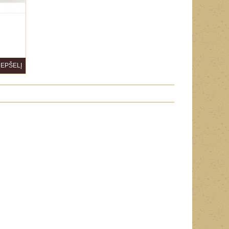
REPŠELĮ