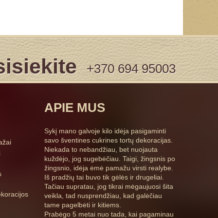
isiekite
+370 694 95003
APIE MUS
Sykį mano galvoje kilo idėja pasigaminti
savo šventines cukrines tortų dekoracijas.
ažai
Niekada to nebandžiau, bet nuojauta
i
kuždėjo, jog sugebėčiau. Taigi, žingsnis po
žingsnio, idėja ėmė pamažu virsti realybe.
s
Iš pradžių tai buvo tik gėlės ir drugeliai.
Tačiau supratau, jog tikrai mėgaujuosi šita
koracijos
veikla, tad nusprendžiau, kad galėčiau
tame pagelbėti ir kitiems.
Prabėgo 5 metai nuo tada, kai pagaminau