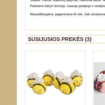
Sudėtis: cukrus, kiaušinių baltymai, maistiniai dažai. 
Patariame laikyti tamsioje, sausoje patalpoje ir sandari
Nesandėliuojama, pagaminama tik tiek, kiek užsakoma. K
SUSIJUSIOS PREKĖS (3)