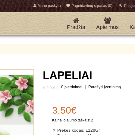
Mano paskyra
Pageidavimų sąrašas (0)
Prisiju
Pradžia
Apie mus
Ka
LAPELIAI
|
0 įvertinimai
Parašyti įvertinimą
3.50€
Kaina lojalumo taškais: 2
Prekės kodas:
L128Gr