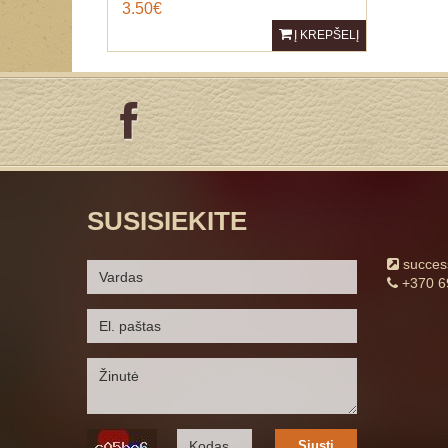
3.50€
Į KREPŠELĮ
SUSISIEKITE
succe
+370 6
Siųsti