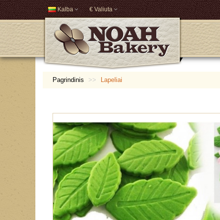
Kalba
€ Valiuta
Pagrindinis
Lapeliai