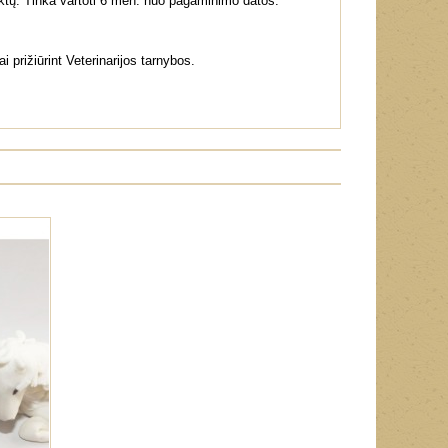
duktų. Tinka vartoti 6 mėn. nuo pagaminimo datos.
prižiūrint Veterinarijos tarnybos.