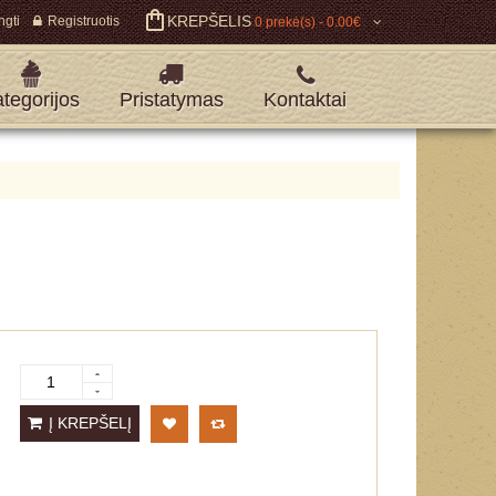
KREPŠELIS
ngti
Registruotis
0 prekė(s) - 0.00€
tegorijos
Pristatymas
Kontaktai
Į KREPŠELĮ