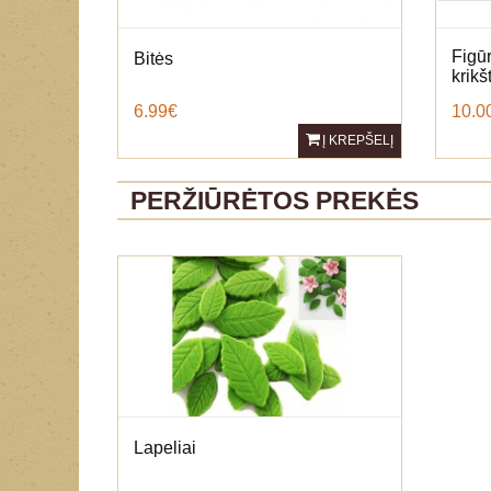
Figūr
Bitės
krik
6.99€
10.0
Į KREPŠELĮ
PERŽIŪRĖTOS PREKĖS
Lapeliai