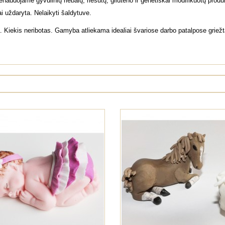
Nenaudojame gyvulinių riebalų, riešutų, gliuteno ir genetiškai modifikuotų pro
ai uždaryta. Nelaikyti šaldytuve.
iekis neribotas. Gamyba atliekama idealiai švariose darbo patalpose griežtai 