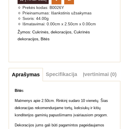
Prekės kodas:
B0026Y
Prieinamumas:
Išankstinis užsakymas
Svoris:
44.00g
Išmatavimai:
0.00cm x 2.50cm x 0.00cm
Žymos:
Cukrinės
,
dekoracijos
,
Cukrinės
dekoracijos
,
Bitės
Specifikacija
Įvertinimai (0)
Aprašymas
Bitė
s
Matmenys apie 2.50cm. Rinkinį sudaro 10 vienetų. Šias
dekoracijas rekomenduojame tortų, keksiukų ir kitių
konditerijos gaminių papuošimams įvairiausiom progom.
Dekoracijos jums gali būti pagamintos pageidaujamos