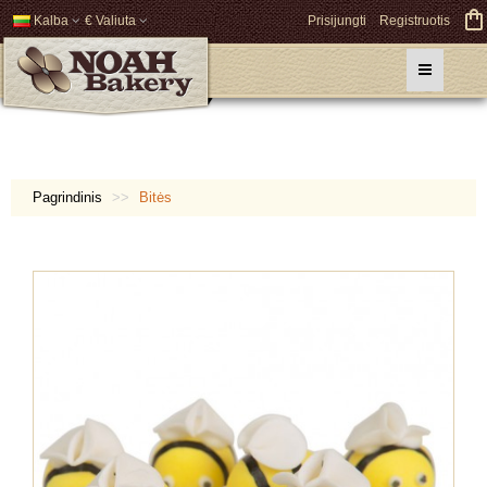
Kalba
€ Valiuta
Prisijungti
Registruotis
Pagrindinis
Bitės