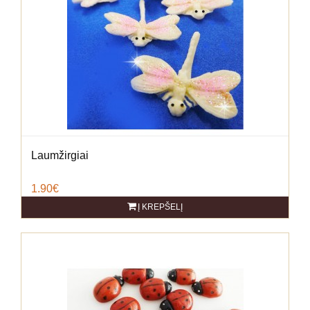
Laumžirgiai
1.90€
Į KREPŠELĮ