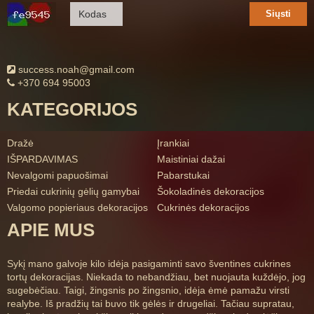
Siųsti
success.noah@gmail.com
+370 694 95003
KATEGORIJOS
Dražė
Įrankiai
IŠPARDAVIMAS
Maistiniai dažai
Nevalgomi papuošimai
Pabarstukai
Priedai cukrinių gėlių gamybai
Šokoladinės dekoracijos
Valgomo popieriaus dekoracijos
Cukrinės dekoracijos
APIE MUS
Sykį mano galvoje kilo idėja pasigaminti savo šventines cukrines
tortų dekoracijas. Niekada to nebandžiau, bet nuojauta kuždėjo, jog
sugebėčiau. Taigi, žingsnis po žingsnio, idėja ėmė pamažu virsti
realybe. Iš pradžių tai buvo tik gėlės ir drugeliai. Tačiau supratau,