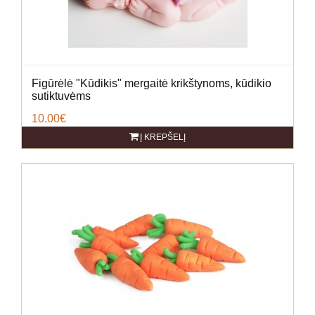
Figūrėlė "Kūdikis" mergaitė krikštynoms, kūdikio
sutiktuvėms
10.00€
Į KREPŠELĮ