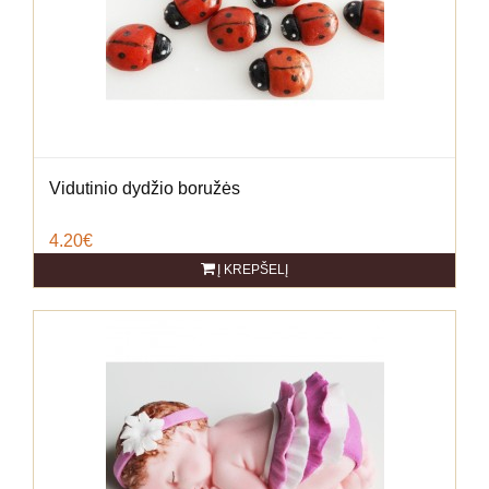
Vidutinio dydžio boružės
4.20€
Į KREPŠELĮ