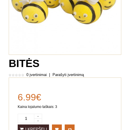
BITĖS
|
0 įvertinimai
Parašyti įvertinimą
6.99€
Kaina lojalumo taškais: 3
Į KREPŠELĮ