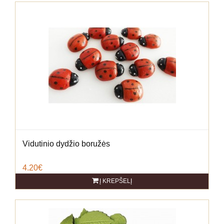
Vidutinio dydžio boružės
4.20€
Į KREPŠELĮ