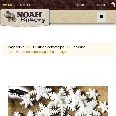
Kalba
€ Valiuta
Prisijungti
Registruotis
Pagrindinis
Cukrinės dekoracijos
Kalėdos
Baltos spalvos blizgančios snaigės