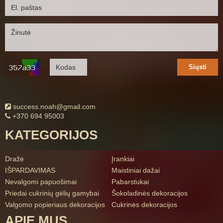
Siųsti
success.noah@gmail.com
+370 694 95003
KATEGORIJOS
Dražė
Įrankiai
IŠPARDAVIMAS
Maistiniai dažai
Nevalgomi papuošimai
Pabarstukai
Priedai cukrinių gėlių gamybai
Šokoladinės dekoracijos
Valgomo popieriaus dekoracijos
Cukrinės dekoracijos
APIE MUS