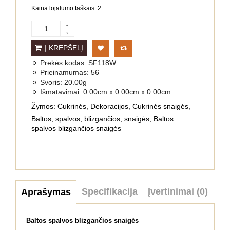
Kaina lojalumo taškais: 2
Į KREPŠELĮ
Prekės kodas:
SF118W
Prieinamumas:
56
Svoris:
20.00g
Išmatavimai:
0.00cm x 0.00cm x 0.00cm
Žymos:
Cukrinės
,
Dekoracijos
,
Cukrinės snaigės
,
Baltos
,
spalvos
,
blizgančios
,
snaigės
,
Baltos
spalvos blizgančios snaigės
Specifikacija
Įvertinimai (0)
Aprašymas
Baltos spalvos blizgančios snaigės