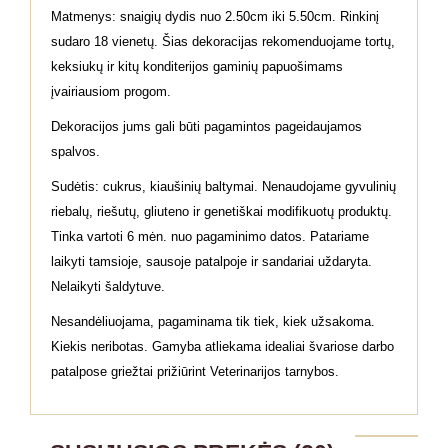
Matmenys: snaigių dydis nuo 2.50cm iki 5.50cm. Rinkinį
sudaro 18 vienetų. Šias dekoracijas rekomenduojame tortų,
keksiukų ir kitų konditerijos gaminių papuošimams
įvairiausiom progom.
Dekoracijos jums gali būti pagamintos pageidaujamos
spalvos.
Sudėtis: cukrus, kiaušinių baltymai. Nenaudojame gyvulinių
riebalų, riešutų, gliuteno ir genetiškai modifikuotų produktų.
Tinka vartoti 6 mėn. nuo pagaminimo datos. Patariame
laikyti tamsioje, sausoje patalpoje ir sandariai uždaryta.
Nelaikyti šaldytuve.
Nesandėliuojama, pagaminama tik tiek, kiek užsakoma.
Kiekis neribotas. Gamyba atliekama idealiai švariose darbo
patalpose griežtai prižiūrint Veterinarijos tarnybos.