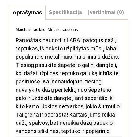
Specifikacija
Įvertinimai (0)
Aprašymas
Maistinis rašiklis, Metalic raudonas
Paruoštas naudoti ir LABAI patogus dažų 
teptukas, iš anksto užpildytas mūsų labai 
populiariais metaliniais maistiniais dažais.
Tiesiog pasukite šepetėlio galinį dangtelį, 
kol dažai užpildys teptuko galiuką ir būsite 
pasiruošę!
Kai nenaudojate, tiesiog 
nuvalykite dažų perteklių nuo šepetėlio 
galo ir uždėkite dangtelį ant šepetėlio iki 
kito karto.
Jokios netvarkos, jokio šurmulio.
Tai greita ir paprasta!
Kartais jums reikia 
dažų spalvos, bet nereikia dažų padėklo, 
vandens stiklinės, teptuko ir popierinio 