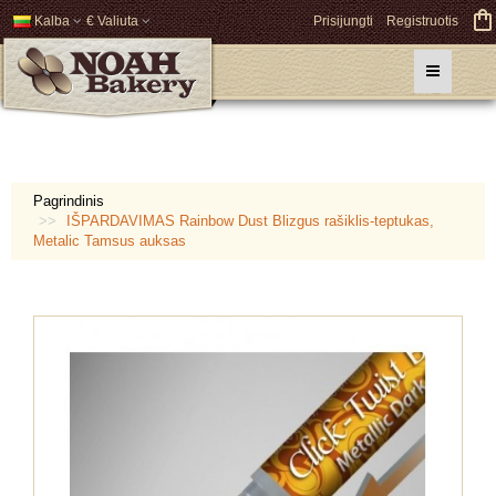
Kalba
€ Valiuta
Prisijungti
Registruotis
Pagrindinis
IŠPARDAVIMAS Rainbow Dust Blizgus rašiklis-teptukas,
Metalic Tamsus auksas