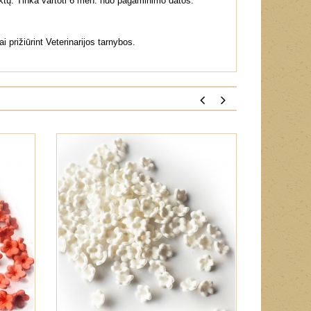
duktų. Tinka vartoti 6 mėn. nuo pagaminimo datos.
prižiūrint Veterinarijos tarnybos.