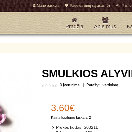
Mano paskyra
Pageidavimų sąrašas (0)
Prisiju
Pradžia
Apie mus
Ka
SMULKIOS ALYV
|
0 įvertinimai
Parašyti įvertinimą
3.60€
Kaina lojalumo taškais: 2
Prekės kodas:
S0021L