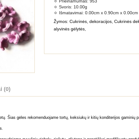
Prieinamumas:
953
Svoris:
10.00g
Išmatavimai:
0.00cm x 0.90cm x 0.00cm
Žymos:
Cukrinės
,
dekoracijos
,
Cukrinės dek
alyvinės gėlytės
,
i (0)
etų. Šias gėles rekomenduojame tortų, keksiukų ir kitių konditerijos gamini
s.