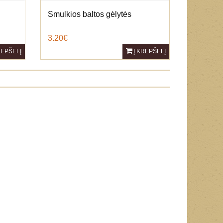
Smulkios baltos gėlytės
3.20€
REPŠELĮ
Į KREPŠELĮ