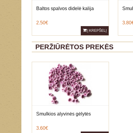
Baltos spalvos didelė kalija
Smul
2.50€
3.80
Į KREPŠELĮ
PERŽIŪRĖTOS PREKĖS
Smulkios alyvinės gėlytės
3.60€