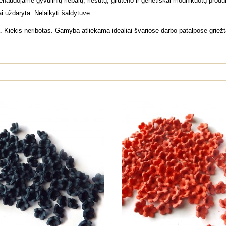
Nenaudojame gyvulinių riebalų, riešutų, gliuteno ir genetiškai modifikuotų pro
ai uždaryta. Nelaikyti šaldytuve.
iekis neribotas. Gamyba atliekama idealiai švariose darbo patalpose griežtai 