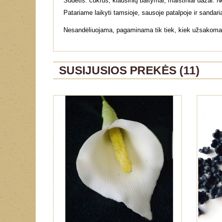
Sudėtis: cukrus, kiaušinių baltymai, maistiniai dažai. 
Patariame laikyti tamsioje, sausoje patalpoje ir sandari
Nesandėliuojama, pagaminama tik tiek, kiek užsakoma. K
SUSIJUSIOS PREKĖS (11)