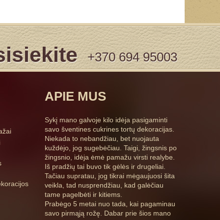
isiekite
+370 694 95003
APIE MUS
Sykį mano galvoje kilo idėja pasigaminti
savo šventines cukrines tortų dekoracijas.
ažai
Niekada to nebandžiau, bet nuojauta
i
kuždėjo, jog sugebėčiau. Taigi, žingsnis po
žingsnio, idėja ėmė pamažu virsti realybe.
s
Iš pradžių tai buvo tik gėlės ir drugeliai.
Tačiau supratau, jog tikrai mėgaujuosi šita
koracijos
veikla, tad nusprendžiau, kad galėčiau
tame pagelbėti ir kitiems.
Prabėgo 5 metai nuo tada, kai pagaminau
savo pirmąją rožę. Dabar prie šios mano