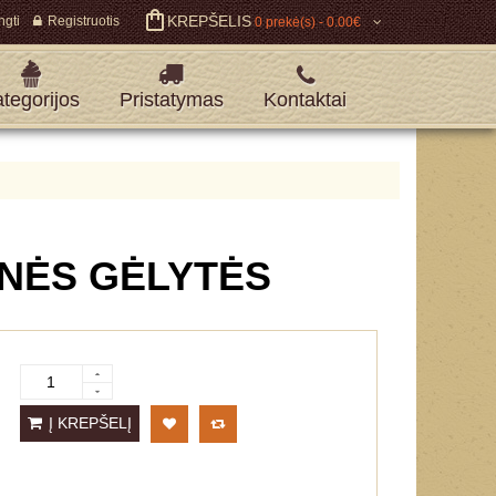
KREPŠELIS
ngti
Registruotis
0 prekė(s) - 0.00€
tegorijos
Pristatymas
Kontaktai
INĖS GĖLYTĖS
Į KREPŠELĮ