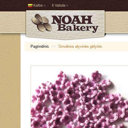
Kalba
€ Valiuta
Pagrindinis
Smulkios alyvinės gėlytės