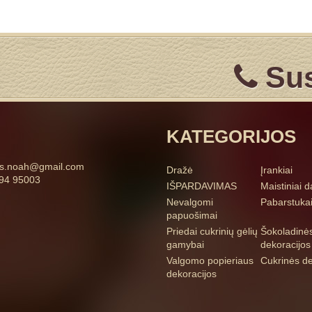
Sus
KATEGORIJOS
ss.noah@gmail.com
Dražė
Įrankiai
94 95003
IŠPARDAVIMAS
Maistiniai d
Nevalgomi
Pabarstuka
papuošimai
Priedai cukrinių gėlių
Šokoladinė
gamybai
dekoracijos
Valgomo popieriaus
Cukrinės de
dekoracijos