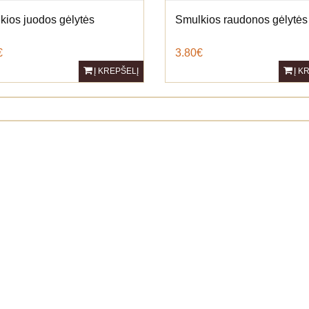
kios juodos gėlytės
Smulkios raudonos gėlytės
€
3.80€
Į KREPŠELĮ
Į K