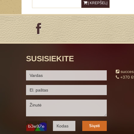
Į KREPŠELĮ
SUSISIEKITE
succe
+370 6
Siųsti