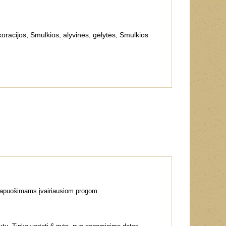
oracijos
,
Smulkios
,
alyvinės
,
gėlytės
,
Smulkios
ų papuošimams įvairiausiom progom.