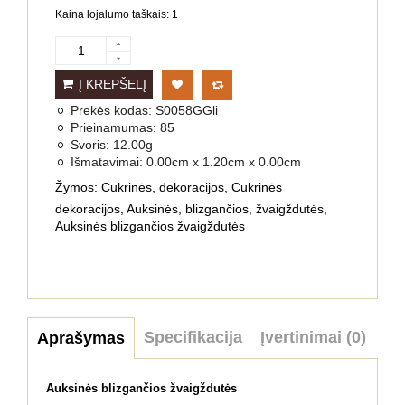
Kaina lojalumo taškais: 1
Į KREPŠELĮ
Prekės kodas:
S0058GGli
Prieinamumas:
85
Svoris:
12.00g
Išmatavimai:
0.00cm x 1.20cm x 0.00cm
Žymos:
Cukrinės
,
dekoracijos
,
Cukrinės
dekoracijos
,
Auksinės
,
blizgančios
,
žvaigždutės
,
Auksinės blizgančios žvaigždutės
Specifikacija
Įvertinimai (0)
Aprašymas
Auksinės blizgančios žvaigždutės