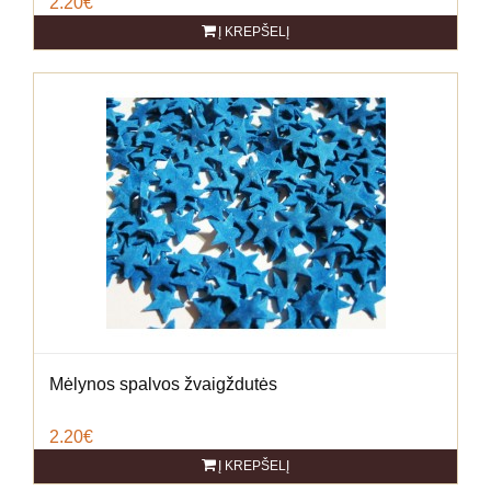
2.20€
Į KREPŠELĮ
Mėlynos spalvos žvaigždutės
2.20€
Į KREPŠELĮ