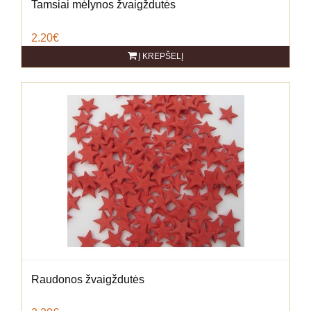
Tamsiai mėlynos žvaigždutės
2.20€
Į KREPŠELĮ
Raudonos žvaigždutės