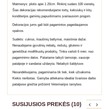
Matmenys: plotis apie 1.20cm. Rinkinį sudaro 100 vienetų.
Šias dekoracijas rekomenduojame tortų, keksiukų ir kitų
konditerijos gaminių papuošimams įvairiausiom progom.
Dekoracijos jums gali būti pagamintos pageidaujamos
spalvos.
Sudėtis: cukrus, kiaušinių baltymai, maistiniai dažai.
Nenaudojame gyvulinių riebalų, riešutų, gliuteno ir
genetiškai modifikuotų produktų. Tinka vartoti 6 mėn. nuo
pagaminimo datos. Patariame laikyti tamsioje, sausoje
patalpoje ir sandariai uždaryta. Nelaikyti šaldytuve.
Nesandėliuojama, pagaminama tik tiek, kiek užsakoma.
Kiekis neribotas. Gamyba atliekama idealiai švariose darbo
patalpose griežtai prižiūrint Veterinarijos tarnybos.
SUSIJUSIOS PREKĖS (10)