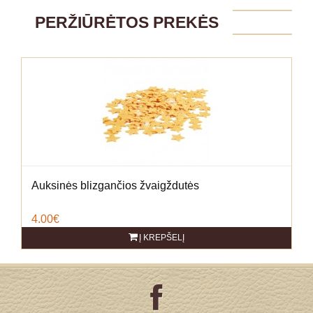
PERŽIŪRĖTOS PREKĖS
Auksinės blizgančios žvaigždutės
4.00€
Į KREPŠELĮ