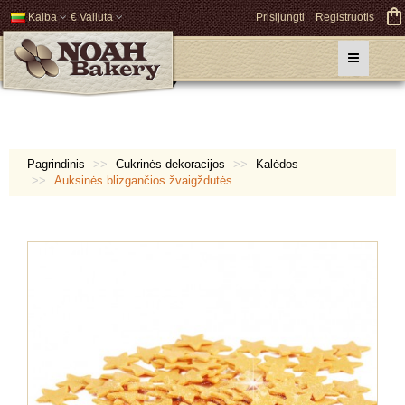
Kalba
€ Valiuta
Prisijungti
Registruotis
Pagrindinis
Cukrinės dekoracijos
Kalėdos
Auksinės blizgančios žvaigždutės