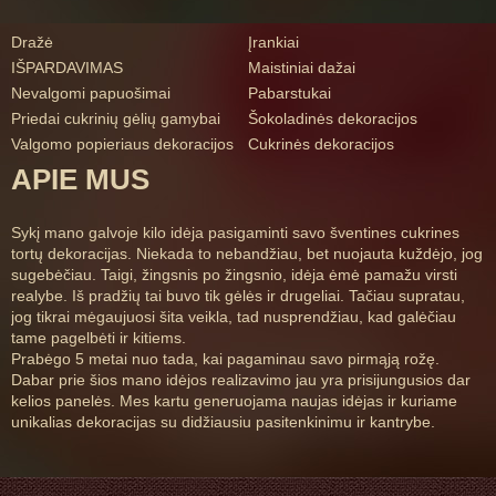
Dražė
Įrankiai
IŠPARDAVIMAS
Maistiniai dažai
Nevalgomi papuošimai
Pabarstukai
Priedai cukrinių gėlių gamybai
Šokoladinės dekoracijos
Valgomo popieriaus dekoracijos
Cukrinės dekoracijos
APIE MUS
Sykį mano galvoje kilo idėja pasigaminti savo šventines cukrines
tortų dekoracijas. Niekada to nebandžiau, bet nuojauta kuždėjo, jog
sugebėčiau. Taigi, žingsnis po žingsnio, idėja ėmė pamažu virsti
realybe. Iš pradžių tai buvo tik gėlės ir drugeliai. Tačiau supratau,
jog tikrai mėgaujuosi šita veikla, tad nusprendžiau, kad galėčiau
tame pagelbėti ir kitiems.
Prabėgo 5 metai nuo tada, kai pagaminau savo pirmąją rožę.
Dabar prie šios mano idėjos realizavimo jau yra prisijungusios dar
kelios panelės. Mes kartu generuojama naujas idėjas ir kuriame
unikalias dekoracijas su didžiausiu pasitenkinimu ir kantrybe.