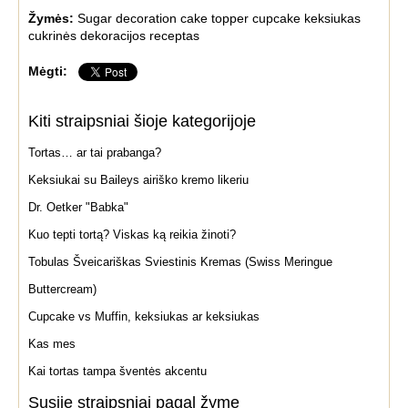
Žymės:
Sugar decoration
cake topper
cupcake
keksiukas
cukrinės dekoracijos
receptas
Mėgti:
Kiti straipsniai šioje kategorijoje
Tortas… ar tai prabanga?
Keksiukai su Baileys airiško kremo likeriu
Dr. Oetker "Babka"
Kuo tepti tortą? Viskas ką reikia žinoti?
Tobulas Šveicariškas Sviestinis Kremas (Swiss Meringue
Buttercream)
Cupcake vs Muffin, keksiukas ar keksiukas
Kas mes
Kai tortas tampa šventės akcentu
Susiję straipsniai pagal žymę