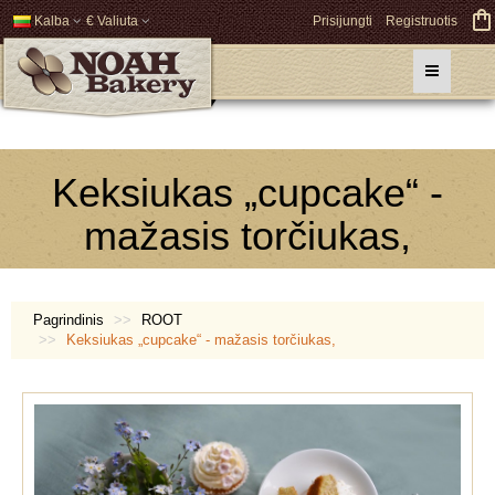
Kalba
€ Valiuta
Prisijungti
Registruotis
Keksiukas „cupcake“ -
mažasis torčiukas,
Pagrindinis
ROOT
Keksiukas „cupcake“ - mažasis torčiukas,