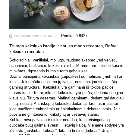
Perskaitė
9427
Paskelbimo data: 2017-06-12
Trumpa keksiuko istorija ir naujas mano receptas, Rafael
keksiukų receptas
Šokoladiniai, vaniliniai, moliūgo, raudono aksomo „red velvet“,
bananiniai, braškiniai, kokosiniai ir t.t. Mmmmmm… vieno kasnio
minkštas, tirpstantis burnoje torto gabaliukas.
Dažnai paniojama keksiukus (cupcakes) su mafinais (muffins) ar
kitais. Jokiu būdu negalima jų lyginti, nes labai jau skiriasi šių
gaminių struktūra. Keksiukai yra gaminami iš tokios pačios
masės kaip ir tortai, iškepti keksiukai yra purūs, dedama daugiau
kiaušinių. Tai yra desertas. Mafinai gaminami, dedant gal daugiau
miltų, riebalų. Ant iškeptų keksiukų dedamas kremas ir paskui
juos puošiame cukrinėmis ar šokoladinėmis dekoracijomis. Jais
puošiame gimtadienio, krikštynų ar vestuvių stalas.
Kol kas nesugalvojau ir niekur neradau, kaip teisingai angl.
cupcake būtų galima išversti į lietuvių kalbą. Viename žodyne yra
išversta „apskritas keksas“, kitame tiesiog „keksas“. Jeigu