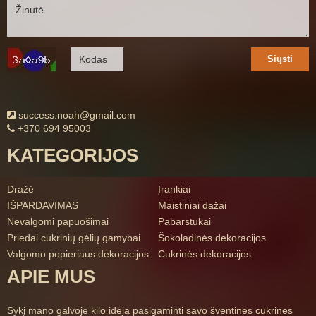
Siųsti
success.noah@gmail.com
+370 694 95003
KATEGORIJOS
Dražė
Įrankiai
IŠPARDAVIMAS
Maistiniai dažai
Nevalgomi papuošimai
Pabarstukai
Priedai cukrinių gėlių gamybai
Šokoladinės dekoracijos
Valgomo popieriaus dekoracijos
Cukrinės dekoracijos
APIE MUS
Sykį mano galvoje kilo idėja pasigaminti savo šventines cukrines