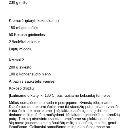
230 g miltų
Kremui 1 (įdaryti keksiukams)
150 ml grietinėlės
50 Kokoso grietinėlės
2 šaukštai cukraus
Luptų migdolų
Kremui 2
200 g sviesto
100 g kondensuoto pieno
Arbatinis šaukštelis vanilės
Kokoso drožlių
Įkaitiname orkaitę iki 180 C, pasiruošiame keksiukų formeles.
Miltus sumaišome su soda ir persijojame. Sviestą ištirpiname.
Kiaušinius su cukrumi išplakame iki standžių putų, įpilame vanilės
ir dar šiek tiek paplakame. Į išplaktą kiaušinių masę dalimis
dedame miltus iš lėto maišydami. Išplakame grietinėlė iki standžių
putų. Tirpintą atvėsintą sviestą sumaišome su plakta grietinėle, į
šią masę įdedame keletą šaukštų miltų ir kiaušinių masės, gerai
išmaišome. Galiausiai sumaišome miltų ir kiaušinių masę su