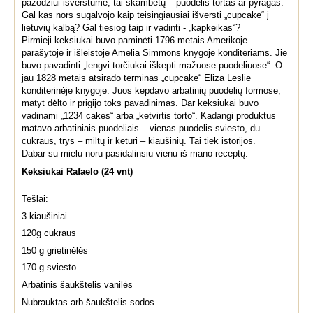
pažodžiui išverstume, tai skambėtų – puodelis tortas ar pyragas.
Gal kas nors sugalvojo kaip teisingiausiai išversti „cupcake“ į
lietuvių kalbą? Gal tiesiog taip ir vadinti - „kapkeikas“?
Pirmieji keksiukai buvo paminėti 1796 metais Amerikoje
parašytoje ir išleistoje Amelia Simmons knygoje konditeriams. Jie
buvo pavadinti „lengvi torčiukai iškepti mažuose puodeliuose“. O
jau 1828 metais atsirado terminas „cupcake“ Eliza Leslie
konditerinėje knygoje. Juos kepdavo arbatinių puodelių formose,
matyt dėlto ir prigijo toks pavadinimas. Dar keksiukai buvo
vadinami „1234 cakes“ arba „ketvirtis torto“. Kadangi produktus
matavo arbatiniais puodeliais – vienas puodelis sviesto, du –
cukraus, trys – miltų ir keturi – kiaušinių. Tai tiek istorijos.
Dabar su mielu noru pasidalinsiu vienu iš mano receptų.
Keksiukai Rafaelo (24 vnt)
Te
š
lai:
3 kiaušiniai
120g cukraus
150 g grietinėlės
170 g sviesto
Arbatinis šaukštelis vanilės
Nubrauktas arb šaukštelis sodos