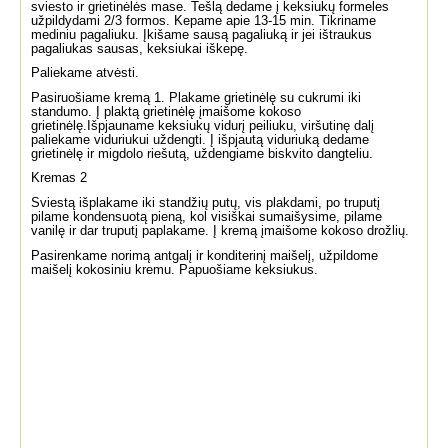
sviesto ir grietinėlės mase. Tešlą dedame į keksiukų formeles
užpildydami 2/3 formos. Kepame apie 13-15 min. Tikriname
mediniu pagaliuku. Įkišame sausą pagaliuką ir jei ištraukus
pagaliukas sausas, keksiukai iškepę.
Paliekame atvėsti.
Pasiruošiame kremą 1. Plakame grietinėlę su cukrumi iki
standumo. Į plaktą grietinėlę įmaišome kokoso
grietinėlę.Išpjauname keksiukų vidurį peiliuku, viršutinę dalį
paliekame viduriukui uždengti. Į išpjautą viduriuką dedame
grietinėlę ir migdolo riešutą, uždengiame biskvito dangteliu.
Kremas 2
Sviestą išplakame iki standžių putų, vis plakdami, po truputį
pilame kondensuotą pieną, kol visiškai sumaišysime, pilame
vanilę ir dar truputį paplakame. Į kremą įmaišome kokoso drožlių.
Pasirenkame norimą antgalį ir konditerinį maišelį, užpildome
maišelį kokosiniu kremu. Papuošiame keksiukus.